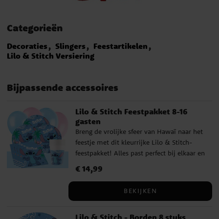
Categorieën
Decoraties
Slingers
Feestartikelen
Lilo & Stitch Versiering
Bijpassende accessoires
Lilo & Stitch Feestpakket 8-16
gasten
Breng de vrolijke sfeer van Hawaï naar het
feestje met dit kleurrijke Lilo & Stitch-
feestpakket! Alles past perfect bij elkaar en
zorgt voor een zomerse, speelse
Prijs
€ 14,99
:
€ 14,99
uitstraling. De borden, papieren bekers en
servetten zijn versierd met Lilo en Stitch in
BEKIJKEN
tropische stijl, terwijl de bijpassende
ballonnen en het lichtblauwe plastic
Lilo & Stitch - Borden 8 stuks
tafelkleed de feesttafel helemaal afmaken.