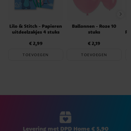
Lilo & Stitch - Papieren
Ballonnen - Roze 10
uitdeelzakjes 4 stuks
stuks
Fe
€ 2,99
€ 2,19
Prijs
:
€ 2,99
Prijs
:
€ 2,19
TOEVOEGEN
TOEVOEGEN
Levering met DPD Home € 5,90