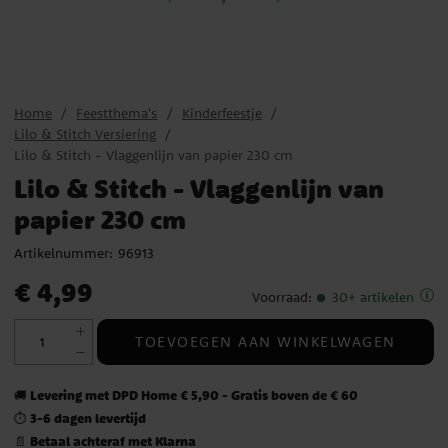
Home
Feestthema's
Kinderfeestje
Lilo & Stitch Versiering
Lilo & Stitch - Vlaggenlijn van papier 230 cm
Lilo & Stitch - Vlaggenlijn van
papier 230 cm
Artikelnummer:
96913
Prijs
:
€ 4,99
€ 4,99
Voorraad
:
30+ artikelen
TOEVOEGEN AAN WINKELWAGEN
Levering met DPD Home € 5,90 - Gratis boven de € 60
🚚
3-6 dagen levertijd
⏱️
Betaal achteraf met Klarna
📄