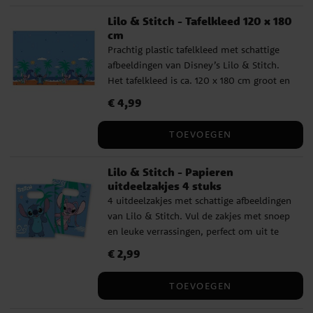
Lilo & Stitch - Tafelkleed 120 x 180
cm
Prachtig plastic tafelkleed met schattige
afbeeldingen van Disney’s Lilo & Stitch.
Het tafelkleed is ca. 120 x 180 cm groot en
perfect voor een kinderfeestje.
Prijs
€ 4,99
:
€ 4,99
TOEVOEGEN
Lilo & Stitch - Papieren
uitdeelzakjes 4 stuks
4 uitdeelzakjes met schattige afbeeldingen
van Lilo & Stitch. Vul de zakjes met snoep
en leuke verrassingen, perfect om uit te
delen aan vriendjes tijdens een
Prijs
€ 2,99
:
€ 2,99
kinderfeestje. De uitdeelzakjes zijn
gemaakt van FSC-gecertificeerd papier en
TOEVOEGEN
zijn ca. 22 x 13 cm groot.