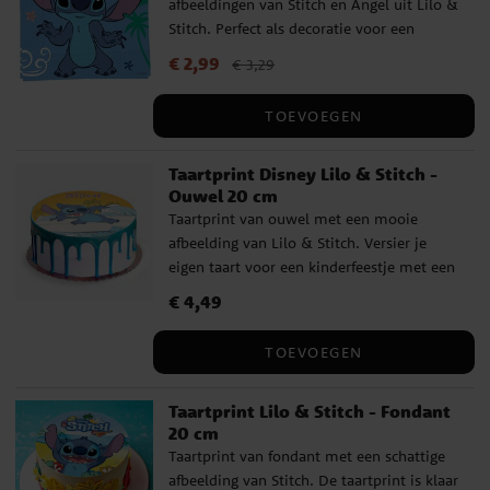
afbeeldingen van Stitch en Angel uit Lilo &
Stitch. Perfect als decoratie voor een
kinderfeestje. De servetten hebben 2 lagen
Actuele prijs
€ 2,99
:
€ 2,99
Vorige prijs
:
€ 3,29
€ 3,29
en zijn uitgevouwen ca. 33 x 33 cm groot.
TOEVOEGEN
Taartprint Disney Lilo & Stitch -
Ouwel 20 cm
Taartprint van ouwel met een mooie
afbeelding van Lilo & Stitch. Versier je
eigen taart voor een kinderfeestje met een
Lilo & Stitch-thema en leg de ouwel er
Prijs
€ 4,49
:
€ 4,49
eenvoudig bovenop. De taartprint heeft
een diameter van 20 cm en is eenvoudig
TOEVOEGEN
in gebruik. Taartprints van ouwel zijn
glutenvrij, lactosevrij en bevatten geen
Taartprint Lilo & Stitch - Fondant
toegevoegde suikers. Geschikt voor
20 cm
vegetariërs. Ingrediënten:
Taartprint van fondant met een schattige
aardappelzetmeel, water, zonnebloemolie,
afbeelding van Stitch. De taartprint is klaar
maltodextrine, kleurstoffen: E102, E122,