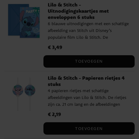
Lilo & Stitch -
Uitnodigingskaartjes met
enveloppen 6 stuks
6 blauwe uitnodigingen met een schattige
afbeelding van Stitch uit Disney’s
populaire film Lilo & Stitch. De
uitnodigingen zijn ca. 14 x 8 cm groot en
Prijs
€ 3,49
:
€ 3,49
worden geleverd inclusief 6 blauwe
enveloppen.
TOEVOEGEN
Lilo & Stitch - Papieren rietjes 4
stuks
4 papieren rietjes met schattige
afbeeldingen van Lilo & Stitch. De rietjes
zijn ca. 21 cm lang en de afbeeldingen
hebben een diameter van ca. 6,5 cm.
Prijs
€ 2,19
:
€ 2,19
TOEVOEGEN