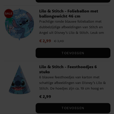
ballonpomp te gebruiken.
Lilo & Stitch - Folieballon met
ballongewicht 46 cm
Prachtige ronde blauwe folieballon met
dubbelzijdige afbeeldingen van Stitch en
Angel uit Disney’s Lilo & Stitch. Leuk om
op te blazen en als decoratie te gebruiken
Actuele prijs
€ 2,99
:
€ 2,99
Vorige prijs
:
€ 3,49
€ 3,49
tijdens een kinderfeestje. De ballon heeft
een diameter van 46 cm opgeblazen en
TOEVOEGEN
kan worden gevuld met lucht of helium.
Het pakket bevat ook een ballongewicht,
Lilo & Stitch - Feesthoedjes 6
een rietje en een lint van ca. 1,5 meter
stuks
lang.
6 blauwe feesthoedjes van karton met
schattige afbeeldingen van Disney’s Lilo &
Stitch. De hoedjes zijn ca. 19 cm hoog en
blijven goed zitten dankzij een
Prijs
€ 2,99
:
€ 2,99
comfortabel elastiek.
TOEVOEGEN