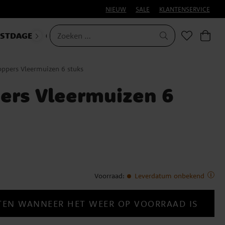
NIEUW
SALE
KLANTENSERVICE
ESTDAGEN
CARNAVAL
oppers Vleermuizen 6 stuks
ers Vleermuizen 6
Voorraad
:
Leverdatum onbekend
TEN WANNEER HET WEER OP VOORRAAD IS