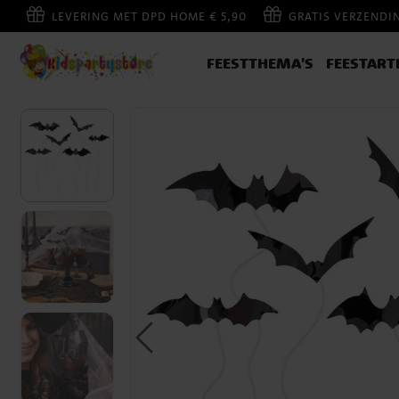
LEVERING MET DPD HOME € 5,90
GRATIS VERZENDI
FEESTTHEMA'S
FEESTART