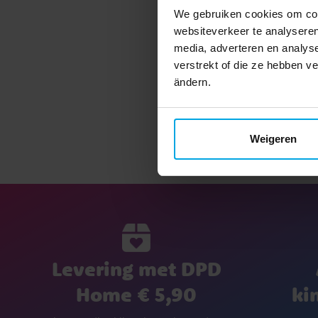
We gebruiken cookies om cont
websiteverkeer te analyseren
media, adverteren en analys
verstrekt of die ze hebben v
ändern.
Weigeren
Levering met DPD
Home € 5,90
ki