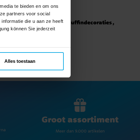
 media te bieden en om ons
ze partners voor social
nformatie die u aan ze heeft
ies
Muffins/Cupcakes
Muffindecoraties
lloween
gung können Sie jederzeit
Alles toestaan
Groot assortiment
rna
Meer dan 9.000 artikelen