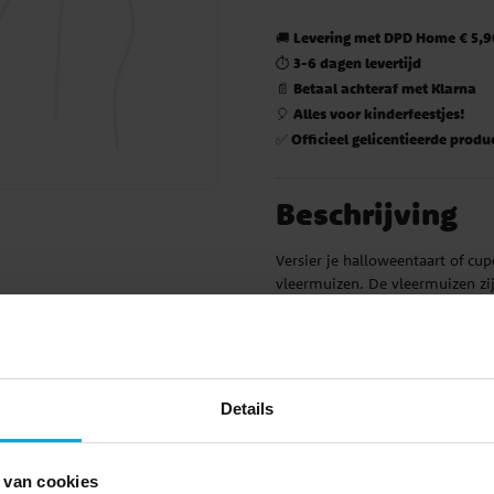
Levering met DPD Home € 5,90
🚚
3-6 dagen levertijd
⏱️
Betaal achteraf met Klarna
📄
Alles voor kinderfeestjes!
🎈
Officieel gelicentieerde produ
✅
Beschrijving
Versier je halloweentaart of cu
vleermuizen. De vleermuizen zij
waardoor ze boven de taart lijk
voor je halloweenfeest!
✔️ Bevat 6 cake toppers
✔️ Vleermuizen: ca 8-12 cm
Details
✔️ Hoogte van het draadje: ca 
 van cookies