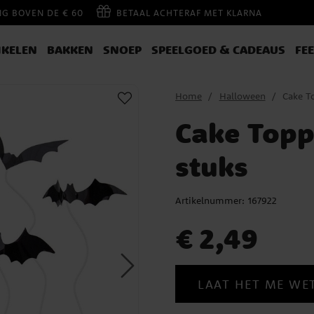
NG BOVEN DE € 60
BETAAL ACHTERAF MET KLARNA
IKELEN
BAKKEN
SNOEP
SPEELGOED & CADEAUS
FE
Home
Halloween
Cake T
Cake Topp
stuks
Artikelnummer:
167922
Prijs
:
€ 2,49
€ 2,49
LAAT HET ME WE