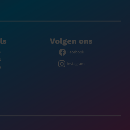
ls
Volgen ons
e
Facebook
l
Instagram
e