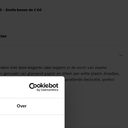
 - Gratis boven de € 60
cten
pcakes met deze elegante cake toppers in de vorm van zwarte
n gemaakt van glanzend papier en zitten aan witte plastic draadjes,
en te zweven. Een eenvoudige maar opvallende decoratie, perfect
Over
20 cm