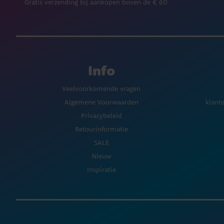
Gratis verzending bij aankopen boven de € 60
Info
Veelvoorkomende vragen
Algemene Voorwaarden
klant
Privacybeleid
Retourinformatie
SALE
Nieuw
Inspiratie