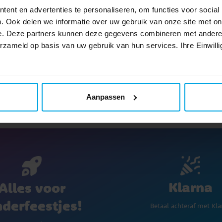
Categorieën
ent en advertenties te personaliseren, om functies voor social
. Ook delen we informatie over uw gebruik van onze site met on
e. Deze partners kunnen deze gegevens combineren met andere i
Bakken
Taartdecorat
Thema's
Bak voor Ha
erzameld op basis van uw gebruik van hun services. Ihre Einwilli
Aanpassen
Klarna
Alles voor
nderfeestjes!
Betaal achteraf met Kla