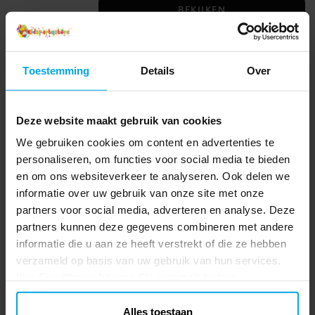
gelicentieerd product
BEKIJKEN
Hello Kitty Mega Groot Gum 8 cm
Super schattige gum in de vorm van Hello
Toestemming
Details
Over
Kitty, perfect als decoratie op je bureau of
als onderdeel van een verzameling voor
fans. Het gedetailleerde ontwerp en de
Actuele prijs
€ 4,99
:
€ 4,99
Vorige prijs
:
€ 6,99
€ 6,99
Deze website maakt gebruik van cookies
lieve stijl geven een duidelijke kawaii-
uitstraling die elke plek opvrolijkt. De gum
We gebruiken cookies om content en advertenties te
TOEVOEGEN
is 8 cm hoog en is een officieel
personaliseren, om functies voor social media te bieden
gelicentieerd Hello Kitty-product.
en om ons websiteverkeer te analyseren. Ook delen we
Hello Kitty - Set met handdoek,
informatie over uw gebruik van onze site met onze
pet en gymtas
partners voor social media, adverteren en analyse. Deze
Hello Kitty maakt elke dag een beetje
partners kunnen deze gegevens combineren met andere
zoeter met dit charmante setje! Het bevat
informatie die u aan ze heeft verstrekt of die ze hebben
een zachte en absorberende handdoek,
verzameld op basis van uw gebruik van hun services.
een stijlvolle pet met Hello Kitty-
Prijs
€ 19,90
:
€ 19,90
afbeelding en een praktische gymtas
Ihre Einwilligung können Sie jederzeit ändern.
waarin alles past wat je nodig hebt voor
TOEVOEGEN
een dag vol spel en avontuur. Perfect voor
Alles toestaan