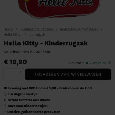
Home
Speelgoed & Cadeaus
Rugzakken & gymtassen
Hello Kitty - Kinderrugzak
Hello Kitty - Kinderrugzak
Artikelnummer:
2100005886
Prijs
:
€ 19,90
€ 19,90
Voorraad
:
7 artikelen
TOEVOEGEN AAN WINKELWAGEN
Levering met DPD Home € 5,90 - Gratis boven de € 60
🚚
3-6 dagen levertijd
⏱️
Betaal achteraf met Klarna
📄
Alles voor kinderfeestjes!
🎈
Officieel gelicentieerde producten
✅