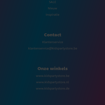
SALE
Nieuw
Inspiratie
Contact
Klantenservice
klantenservice@kidspartystore.be
Onze winkels
www.kidspartystore.be
www.kidspartystore.nl
www.kidspartystore.de