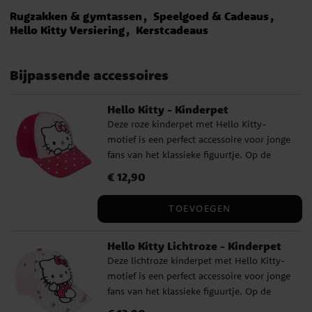
Rugzakken & gymtassen
Speelgoed & Cadeaus
Hello Kitty Versiering
Kerstcadeaus
Bijpassende accessoires
Hello Kitty - Kinderpet
Deze roze kinderpet met Hello Kitty-
motief is een perfect accessoire voor jonge
fans van het klassieke figuurtje. Op de
voorkant staat Hello Kitty in haar
Prijs
€ 12,90
:
€ 12,90
iconische stijl, en de stippenprint op de
klep zorgt voor een charmante en speelse
TOEVOEGEN
uitstraling – ideaal voor zowel dagelijks
gebruik als uitstapjes. De pet is gemaakt
Hello Kitty Lichtroze - Kinderpet
van een zachte en slijtvaste katoen-
Deze lichtroze kinderpet met Hello Kitty-
polyestermix. De omtrek is ca. 53 cm en
motief is een perfect accessoire voor jonge
hij is verstelbaar aan de achterkant –
fans van het klassieke figuurtje. Op de
geschikt voor kinderen van ongeveer 4 tot
voorkant staat Hello Kitty in haar
6 jaar. Een officieel gelicentieerd product