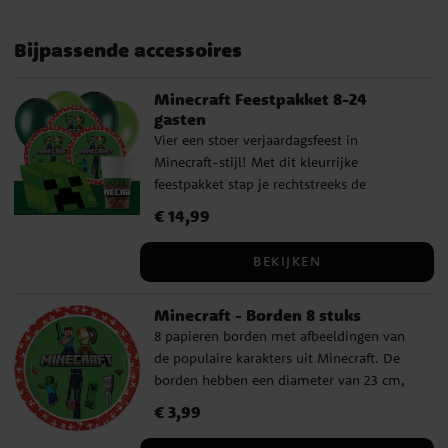
Bijpassende accessoires
Minecraft Feestpakket 8-24
gasten
Vier een stoer verjaardagsfeest in
Minecraft-stijl! Met dit kleurrijke
feestpakket stap je rechtstreeks de
pixelwereld van het populaire spel binnen.
Prijs
€ 14,99
:
€ 14,99
De borden, papieren bekers en servetten
zijn versierd met bekende Minecraft-
BEKIJKEN
karakters en vormen samen met de groene
ballonnen en het donkergroene plastic
Minecraft - Borden 8 stuks
tafelkleed een perfecte feesttafel. Alles wat
8 papieren borden met afbeeldingen van
je nodig hebt voor een geslaagd
de populaire karakters uit Minecraft. De
verjaardagsfeest zit in dit pakket, ideaal
borden hebben een diameter van 23 cm,
voor ouders die tijd willen besparen en
zijn gemaakt van FSC-gecertificeerd papier
hun kind een onvergetelijke dag willen
Prijs
€ 3,99
:
€ 3,99
en perfect voor een kinderfeestje.
geven. Wie het feest nog completer wil
maken, vindt bijpassende uitdeelzakjes,