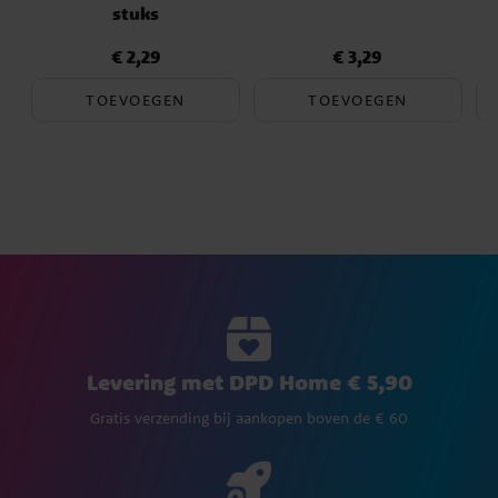
stuks
€ 2,29
€ 3,29
Prijs
:
€ 2,29
Prijs
:
€ 3,29
TOEVOEGEN
TOEVOEGEN
Levering met DPD Home € 5,90
Gratis verzending bij aankopen boven de € 60