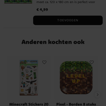
meet ca. 120 x 180 cm en is perfect voor
een kinderfeestje of verjaardag.
Prijs
€ 4,99
:
€ 4,99
TOEVOEGEN
Anderen kochten ook
Minecraft Stickers 20
Pixel - Borden 8 stuks