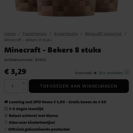
Home
Feestthema's
Kinderfeestje
Minecraft Versiering
Minecraft - Bekers 8 stuks
Minecraft - Bekers 8 stuks
Artikelnummer:
95442
Prijs
:
€ 3,29
€ 3,29
Voorraad
:
30+ artikelen
TOEVOEGEN AAN WINKELWAGEN
Levering met DPD Home € 5,90 - Gratis boven de € 60
🚚
3-6 dagen levertijd
⏱️
Betaal achteraf met Klarna
📄
Alles voor kinderfeestjes!
🎈
Officieel gelicentieerde producten
✅