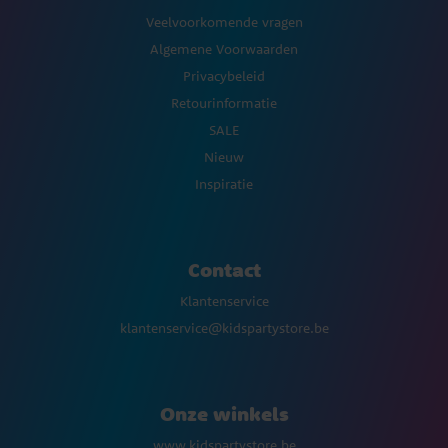
Veelvoorkomende vragen
Algemene Voorwaarden
Privacybeleid
Retourinformatie
SALE
Nieuw
Inspiratie
Contact
Klantenservice
klantenservice@kidspartystore.be
Onze winkels
www.kidspartystore.be