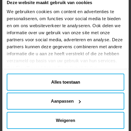
Deze website maakt gebruik van cookies
Minecraft. Leuk voor ieder Minecraft-
themafeestje. De hoedjes zijn ca. 19 cm
We gebruiken cookies om content en advertenties te
hoog en blijven goed zitten dankzij een
personaliseren, om functies voor social media te bieden
Prijs
€ 2,99
:
€ 2,99
comfortabel elastiek.
en om ons websiteverkeer te analyseren. Ook delen we
informatie over uw gebruik van onze site met onze
TOEVOEGEN
partners voor social media, adverteren en analyse. Deze
partners kunnen deze gegevens combineren met andere
Minecraft - Uitdeelzakjes van
informatie die u aan ze heeft verstrekt of die ze hebben
papier 4 stuks
verzameld op basis van uw gebruik van hun services.
4 uitdeelzakjes met stoere afbeeldingen
Ihre Einwilligung können Sie jederzeit ändern.
uit Minecraft. Vul de zakjes met snoep en
leuke verrassingen, leuk om uit te delen
aan vriendjes tijdens een kinderfeestje. De
Alles toestaan
Prijs
€ 3,49
:
€ 3,49
uitdeelzakjes zijn gemaakt van FSC-
gecertificeerd papier en zijn ca. 22 x 13 cm
TOEVOEGEN
groot.
Aanpassen
Minecraft - Uitnodigingskaartjes
6 stuks
Weigeren
6 uitnodigingen met stoere afbeeldingen