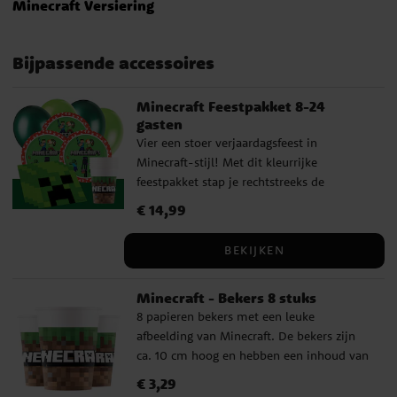
Minecraft Versiering
Bijpassende accessoires
Minecraft Feestpakket 8-24
gasten
Vier een stoer verjaardagsfeest in
Minecraft-stijl! Met dit kleurrijke
feestpakket stap je rechtstreeks de
pixelwereld van het populaire spel binnen.
Prijs
€ 14,99
:
€ 14,99
De borden, papieren bekers en servetten
zijn versierd met bekende Minecraft-
BEKIJKEN
karakters en vormen samen met de groene
ballonnen en het donkergroene plastic
Minecraft - Bekers 8 stuks
tafelkleed een perfecte feesttafel. Alles wat
8 papieren bekers met een leuke
je nodig hebt voor een geslaagd
afbeelding van Minecraft. De bekers zijn
verjaardagsfeest zit in dit pakket, ideaal
ca. 10 cm hoog en hebben een inhoud van
voor ouders die tijd willen besparen en
ca. 200 ml. Perfect voor ranja of frisdrank
hun kind een onvergetelijke dag willen
Prijs
€ 3,29
:
€ 3,29
tijdens een kinderfeestje.
geven. Wie het feest nog completer wil