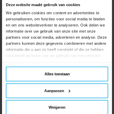
6 feesthoedjes met stoere afbeeldingen uit
Deze website maakt gebruik van cookies
Minecraft. Leuk voor ieder Minecraft-
We gebruiken cookies om content en advertenties te
themafeestje. De hoedjes zijn ca. 19 cm
personaliseren, om functies voor social media te bieden
hoog en blijven goed zitten dankzij een
Prijs
€ 2,99
:
€ 2,99
en om ons websiteverkeer te analyseren. Ook delen we
comfortabel elastiek.
informatie over uw gebruik van onze site met onze
TOEVOEGEN
partners voor social media, adverteren en analyse. Deze
partners kunnen deze gegevens combineren met andere
Minecraft - Uitdeelzakjes van
informatie die u aan ze heeft verstrekt of die ze hebben
papier 4 stuks
verzameld op basis van uw gebruik van hun services.
4 uitdeelzakjes met stoere afbeeldingen
Ihre Einwilligung können Sie jederzeit ändern.
uit Minecraft. Vul de zakjes met snoep en
leuke verrassingen, leuk om uit te delen
Alles toestaan
aan vriendjes tijdens een kinderfeestje. De
Prijs
€ 3,49
:
€ 3,49
uitdeelzakjes zijn gemaakt van FSC-
gecertificeerd papier en zijn ca. 22 x 13 cm
TOEVOEGEN
Aanpassen
groot.
Minecraft - Uitnodigingskaartjes
Weigeren
6 stuks
6 uitnodigingen met stoere afbeeldingen