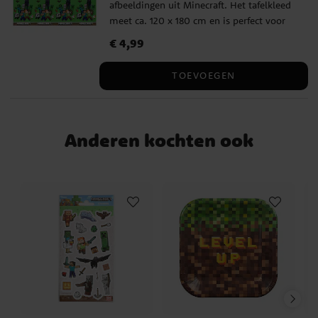
afbeeldingen uit Minecraft. Het tafelkleed
meet ca. 120 x 180 cm en is perfect voor
een kinderfeestje of verjaardag.
Prijs
€ 4,99
:
€ 4,99
TOEVOEGEN
Anderen kochten ook