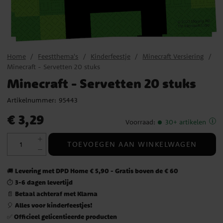
Home
Feestthema's
Kinderfeestje
Minecraft Versiering
Minecraft - Servetten 20 stuks
Minecraft - Servetten 20 stuks
Artikelnummer:
95443
Prijs
:
€ 3,29
€ 3,29
Voorraad
:
30+ artikelen
TOEVOEGEN AAN WINKELWAGEN
Levering met DPD Home € 5,90 - Gratis boven de € 60
🚚
3-6 dagen levertijd
⏱️
Betaal achteraf met Klarna
📄
Alles voor kinderfeestjes!
🎈
Officieel gelicentieerde producten
✅