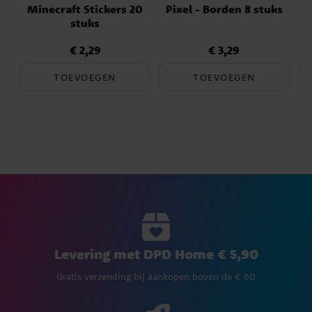
Minecraft Stickers 20
Pixel - Borden 8 stuks
stuks
€ 2,29
€ 3,29
Prijs
:
€ 2,29
Prijs
:
€ 3,29
TOEVOEGEN
TOEVOEGEN
Levering met DPD Home € 5,90
Gratis verzending bij aankopen boven de € 60