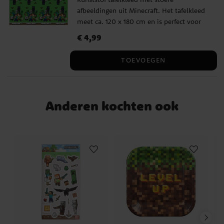
afbeeldingen uit Minecraft. Het tafelkleed
meet ca. 120 x 180 cm en is perfect voor
een kinderfeestje of verjaardag.
Prijs
€ 4,99
:
€ 4,99
TOEVOEGEN
Anderen kochten ook