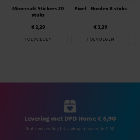
Minecraft Stickers 20
Pixel - Borden 8 stuks
stuks
€ 2,29
€ 3,29
Prijs
:
€ 2,29
Prijs
:
€ 3,29
TOEVOEGEN
TOEVOEGEN
Levering met DPD Home € 5,90
Gratis verzending bij aankopen boven de € 60