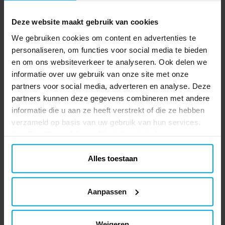
Minecraft - Vlaggenlijn 230 cm
Papieren vlaggenlijn met stoere
Deze website maakt gebruik van cookies
afbeeldingen uit Minecraft. Een vrolijke
decoratie om op te hangen tijdens een
We gebruiken cookies om content en advertenties te
kinderfeestje of verjaardag. De slinger is
personaliseren, om functies voor social media te bieden
Prijs
€ 5,99
:
€ 5,99
ca. 2,3 meter lang en elke wimpel is ca.
en om ons websiteverkeer te analyseren. Ook delen we
24,5 cm hoog.
informatie over uw gebruik van onze site met onze
TOEVOEGEN
partners voor social media, adverteren en analyse. Deze
partners kunnen deze gegevens combineren met andere
Minecraft - Uitdeelzakjes van
informatie die u aan ze heeft verstrekt of die ze hebben
papier 4 stuks
verzameld op basis van uw gebruik van hun services.
4 uitdeelzakjes met stoere afbeeldingen
Ihre Einwilligung können Sie jederzeit ändern.
uit Minecraft. Vul de zakjes met snoep en
leuke verrassingen, leuk om uit te delen
aan vriendjes tijdens een kinderfeestje. De
Alles toestaan
Prijs
€ 3,49
:
€ 3,49
uitdeelzakjes zijn gemaakt van FSC-
gecertificeerd papier en zijn ca. 22 x 13 cm
TOEVOEGEN
groot.
Aanpassen
Minecraft - Uitnodigingskaartjes
6 stuks
Weigeren