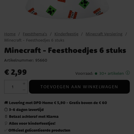
Home
Feestthema's
Kinderfeestje
Minecraft Versiering
Minecraft - Feesthoedjes 6 stuks
Minecraft - Feesthoedjes 6 stuks
Artikelnummer:
95660
Prijs
:
€ 2,99
€ 2,99
Voorraad
:
30+ artikelen
TOEVOEGEN AAN WINKELWAGEN
Levering met DPD Home € 5,90 - Gratis boven de € 60
🚚
3-6 dagen levertijd
⏱️
Betaal achteraf met Klarna
📄
Alles voor kinderfeestjes!
🎈
Officieel gelicentieerde producten
✅