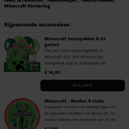
Minecraft Versiering
Bijpassende accessoires
Minecraft Feestpakket 8-24
gasten
Vier een stoer verjaardagsfeest in
Minecraft-stijl! Met dit kleurrijke
feestpakket stap je rechtstreeks de
pixelwereld van het populaire spel binnen.
Prijs
€ 14,99
:
€ 14,99
De borden, papieren bekers en servetten
zijn versierd met bekende Minecraft-
BEKIJKEN
karakters en vormen samen met de groene
ballonnen en het donkergroene plastic
Minecraft - Borden 8 stuks
tafelkleed een perfecte feesttafel. Alles wat
8 papieren borden met afbeeldingen van
je nodig hebt voor een geslaagd
de populaire karakters uit Minecraft. De
verjaardagsfeest zit in dit pakket, ideaal
borden hebben een diameter van 23 cm,
voor ouders die tijd willen besparen en
zijn gemaakt van FSC-gecertificeerd papier
hun kind een onvergetelijke dag willen
Prijs
€ 3,99
:
€ 3,99